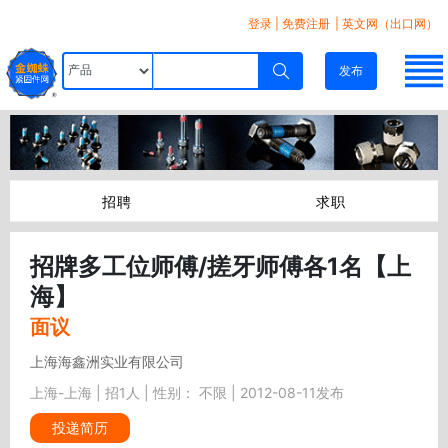
登录
|
免费注册
| 英文网（出口网）
发布
招聘
求职
招牌多工位师傅/搓牙师傅各1名【上
海】
面议
上海海鑫洲实业有限公司
上海-上海 | 招1人 | 性别： 不限 | 2012-08-11发布
投递简历