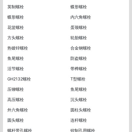
英制螺栓
蝶形螺栓
蝶形螺栓
内六角螺栓
花篮螺栓
蛋颈螺栓
方头螺栓
轮胎螺栓
热镀锌螺栓
合金钢螺栓
鱼尾螺栓
防盗螺栓
活节螺栓
带榫螺栓
GH2132螺栓
T型螺栓
压铆螺栓
鱼尾螺栓
高压螺栓
沉头螺栓
外六角螺栓
圆柱头螺栓
圆头螺栓
连杆螺栓
螺杆带孔螺栓
铰制孔用螺栓