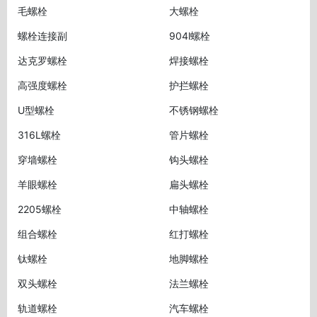
毛螺栓
大螺栓
螺栓连接副
904l螺栓
达克罗螺栓
焊接螺栓
高强度螺栓
护拦螺栓
U型螺栓
不锈钢螺栓
316L螺栓
管片螺栓
穿墙螺栓
钩头螺栓
羊眼螺栓
扁头螺栓
2205螺栓
中轴螺栓
组合螺栓
红打螺栓
钛螺栓
地脚螺栓
双头螺栓
法兰螺栓
轨道螺栓
汽车螺栓