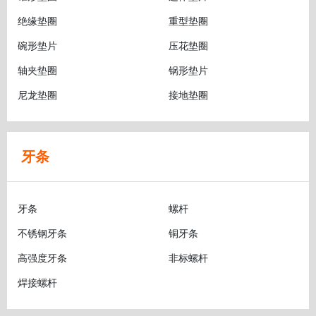
绝缘垫圈
重型垫圈
碗形垫片
压花垫圈
轴夹垫圈
锅形垫片
尼龙垫圈
接地垫圈
牙条
牙条
螺杆
不锈钢牙条
铜牙条
高强度牙条
非标螺杆
焊接螺杆