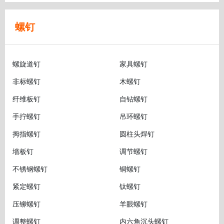
螺钉
螺旋道钉
家具螺钉
非标螺钉
木螺钉
纤维板钉
自钻螺钉
手拧螺钉
吊环螺钉
拇指螺钉
圆柱头焊钉
墙板钉
调节螺钉
不锈钢螺钉
铜螺钉
紧定螺钉
钛螺钉
压铆螺钉
羊眼螺钉
调整螺钉
内六角沉头螺钉