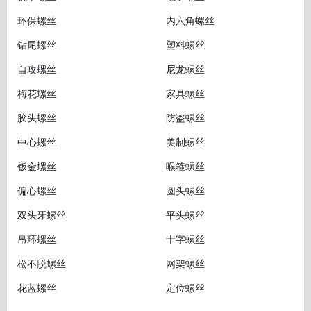
环保螺丝
内六角螺丝
钻尾螺丝
塑料螺丝
自攻螺丝
尼龙螺丝
梅花螺丝
家具螺丝
胶头螺丝
防盗螺丝
中心螺丝
美制螺丝
钣金螺丝
喉箍螺丝
偏心螺丝
圆头螺丝
双头牙螺丝
平头螺丝
吊环螺丝
十字螺丝
松不脱螺丝
网架螺丝
花蓝螺丝
定位螺丝