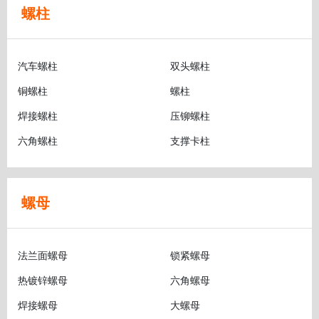
螺柱
汽车螺柱
双头螺柱
铜螺柱
螺柱
焊接螺柱
压铆螺柱
六角螺柱
支撑卡柱
螺母
法兰面螺母
锁紧螺母
热镀锌螺母
六角螺母
焊接螺母
大螺母