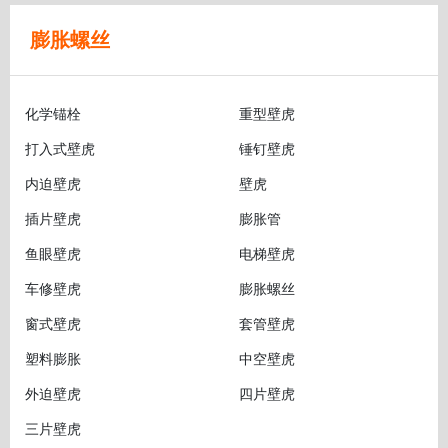
膨胀螺丝
化学锚栓
重型壁虎
打入式壁虎
锤钉壁虎
内迫壁虎
壁虎
插片壁虎
膨胀管
鱼眼壁虎
电梯壁虎
车修壁虎
膨胀螺丝
窗式壁虎
套管壁虎
塑料膨胀
中空壁虎
外迫壁虎
四片壁虎
三片壁虎