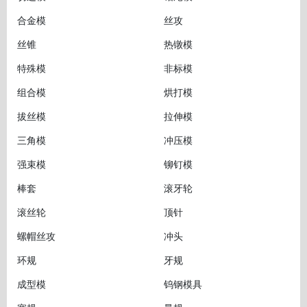
合金模
丝攻
丝锥
热镦模
特殊模
非标模
组合模
烘打模
拔丝模
拉伸模
三角模
冲压模
强束模
铆钉模
棒套
滚牙轮
滚丝轮
顶针
螺帽丝攻
冲头
环规
牙规
成型模
钨钢模具