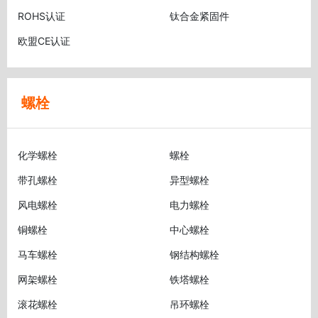
ROHS认证
钛合金紧固件
欧盟CE认证
螺栓
化学螺栓
螺栓
带孔螺栓
异型螺栓
风电螺栓
电力螺栓
铜螺栓
中心螺栓
马车螺栓
钢结构螺栓
网架螺栓
铁塔螺栓
滚花螺栓
吊环螺栓