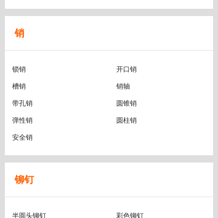
销
锁销
开口销
槽销
销轴
带孔销
圆锥销
弹性销
圆柱销
安全销
铆钉
半圆头铆钉
彩色铆钉