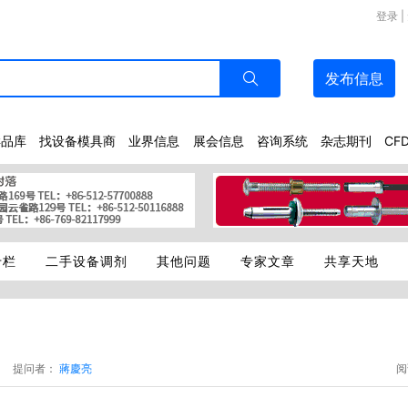
登录
|
发布
信息
样品库
找设备模具商
业界信息
展会信息
咨询系统
杂志期刊
CF
专栏
二手设备调剂
其他问题
专家文章
共享天地
提问者：
蔣慶亮
阅