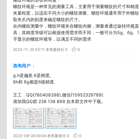
螺纹环规是一种常见的测量工具，主要用于测量螺纹的尺寸和精度
夹紧程度，以适应不同大小的螺纹测量。螺纹环规通常用于外螺纹
取夹爪内的刻度来确定螺纹的尺寸。

在内螺纹测量中，螺纹环规夹在螺纹内侧，测量者通过旋转环规直
具，其精度等级可以根据使用需求而不同，一般可分为5g、6g
字显示的螺纹环规等，以满足不同的需求
2023-11-25 03:11
本答案得分:3
0
咨询用户
：
g.h是偏差.6是精度,

6h和 6g都是6级精度.

王工．QQ(780408398),微信(15952329789).

请加我QQ群 238 138 869 在本群文件中下载。
2023-09-28 09:09
本答案得分:3
0