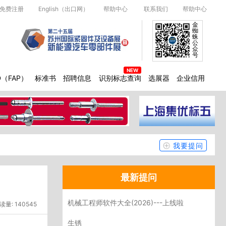
免费注册
English（出口网）
帮助中心
联系我们
帮助中心
金
蜘
蛛
公
众
号
D（FAP）
标准书
招聘信息
识别标志查询
选展器
企业信用
我要提问
最新提问
机械工程师软件大全(2026)---上线啦
读量: 140545
生锈