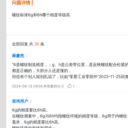
问题详情 |
螺纹标准6g和6h哪个精度等级高
全部回复 共
26
条
蔣慶亮
：
“6是螺纹制造精度，；g、h是公差带位置，是反映螺纹配合松紧
都是正确的，大部分人还是懂的 。

但也有个别人就别乱说了，比如“零爱工业零部件”2023-11-2
2024-06-13 09:06
本答案得分:3
1
咨询用户
：
6g的精度要比6h高。

在螺纹测量中，6g与6h均指螺纹环规的精度等级，6g用于内螺纹，
毫米，6g的精度要比6h高。

螺纹环规的形状和用途：
