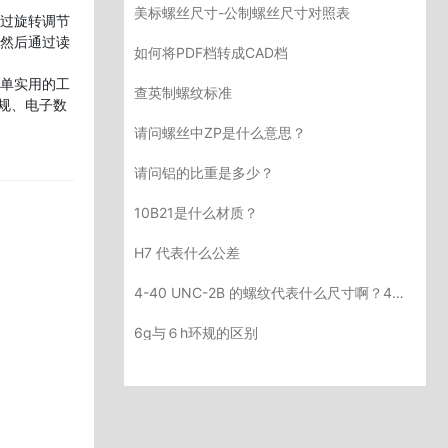
美标螺丝尺寸-公制螺丝尺寸对照表
过旋转调节
然后通过读
如何将PDF档转成CAD档
单实用的工
查英制螺纹标准
规、电子数
请问螺丝中ZP是什么意思？
请问铝的比重是多少？
10B21是什么材质？
H7 代表什么公差
4-40 UNC-2B 的螺纹代表什么尺寸啊？4是什么意思？2B呢？
6g与６h环规的区别