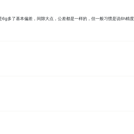
是6g多了基本偏差，间隙大点，公差都是一样的，但一般习惯是说6h精