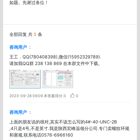
如题。先谢过各位！
全部回复 共
5
条
咨询用户
：
王工．QQ(780408398),微信(15952329789).

请加我QQ群 238 138 869 在本群文件中下载。
2023-09-28 09:09
本答案得分:3
0
咨询用户
：
上面的朋友说的很对,其实不该怎么写的4#-40-UNC-2B

,4只是4号,不是英寸.我是陕西宏峰温领分公司.专门卖螺纹环规
和塞规.联系电话0576-6966160