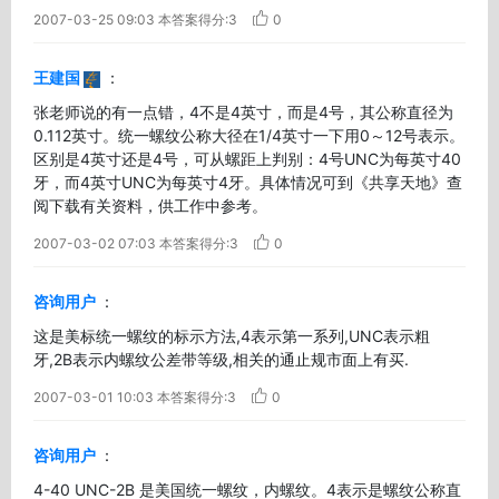
2007-03-25 09:03
本答案得分:3
0
王建国
：
张老师说的有一点错，4不是4英寸，而是4号，其公称直径为
0.112英寸。统一螺纹公称大径在1/4英寸一下用0～12号表示。
区别是4英寸还是4号，可从螺距上判别：4号UNC为每英寸40
牙，而4英寸UNC为每英寸4牙。具体情况可到《共享天地》查
阅下载有关资料，供工作中参考。
2007-03-02 07:03
本答案得分:3
0
咨询用户
：
这是美标统一螺纹的标示方法,4表示第一系列,UNC表示粗
牙,2B表示内螺纹公差带等级,相关的通止规市面上有买.
2007-03-01 10:03
本答案得分:3
0
咨询用户
：
4-40 UNC-2B 是美国统一螺纹，内螺纹。4表示是螺纹公称直