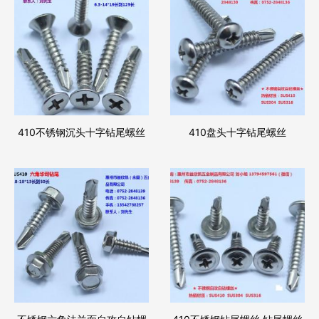
410不锈钢沉头十字钻尾螺丝
410盘头十字钻尾螺丝