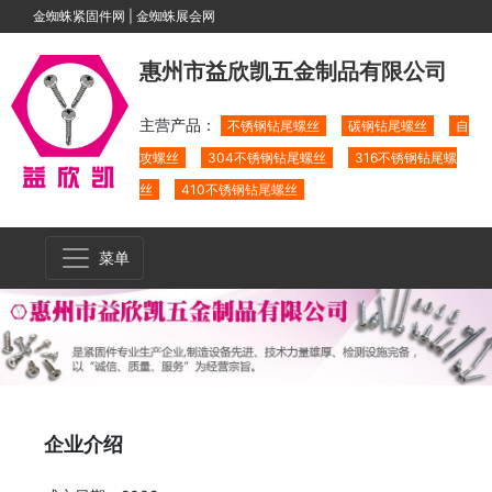
金蜘蛛紧固件网
|
金蜘蛛展会网
惠州市益欣凯五金制品有限公司
主营产品：
不锈钢钻尾螺丝
碳钢钻尾螺丝
自
攻螺丝
304不锈钢钻尾螺丝
316不锈钢钻尾螺
丝
410不锈钢钻尾螺丝
菜单
企业介绍