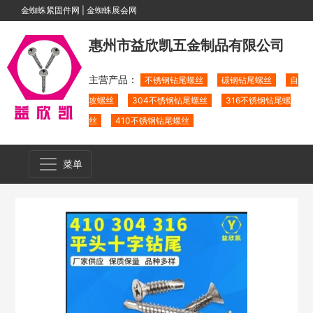
金蜘蛛紧固件网
|
金蜘蛛展会网
惠州市益欣凯五金制品有限公司
主营产品：
不锈钢钻尾螺丝
碳钢钻尾螺丝
自
攻螺丝
304不锈钢钻尾螺丝
316不锈钢钻尾螺
丝
410不锈钢钻尾螺丝
菜单