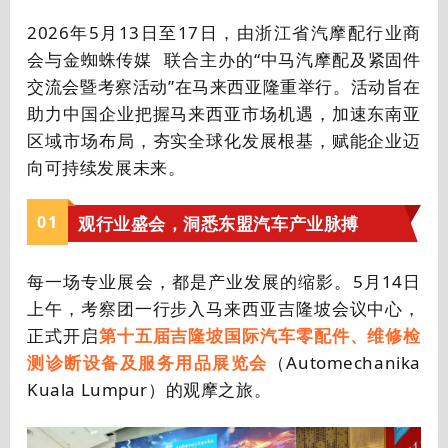
2026年5月13日至17日，由浙江省汽摩配行业商
会与
金蜘蛛传媒
联合主办
的“中马汽摩配及紧固件
交流会暨考察活动”在马
来西亚隆重举行。活动旨在
助力中国企业把握马来西亚市场机遇，加速东南亚
区域市场布局，夯实全球化发展根基，赋能企业迈
向可持续发展未来。
0
1
观行业盛会，洞悉东盟汽车产业脉搏
每一场专业展会，都是产业发展的缩影。5月14日
上午，考察团一行步入马来西亚吉隆坡会议中
心，
正式开启
第十五届吉隆坡国际汽车零配件、维修检
测诊断设备及服务用品展览会
（Automechanika
Kuala Lumpur）的观摩之旅。