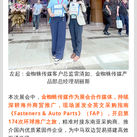
左起：金蜘蛛传媒客户总监
雷清如、金蜘蛛传媒
产
品部总经理
胡丽斯
本次展会中，
金蜘蛛传媒作为展会合作媒体，持续
深耕海外商贸推广，现场派发全英文采购指南
《Fasteners & Auto Parts》（FAP），开启第
174次环球推广之旅
，精准对接东南亚采购商、推
介国内优质紧固件企业，为中马双边贸易搭建高效