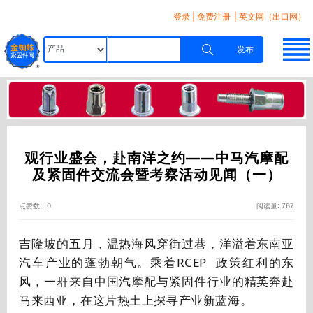
登录
|
免费注册
| 英文网（出口网）
发布
观行业盛会，赴南洋之约——中马汽摩配
及紧固件交流会暨考察活动见闻（一）
点赞数：0
阅读量: 767
吉隆坡的五月，温热海风穿街过巷，洋溢着东南亚
汽车产业的蓬勃朝气。乘着
RCEP
政策红利的东
风，一群来自中国汽摩配与紧固件行业的精英奔赴
马来西亚，在这片热土上探寻产业新蓝海。