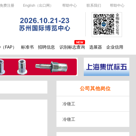
免费注册
English（出口网）
帮助中心
联系我们
帮助中心
金
蜘
蛛
公
众
号
D（FAP）
标准书
招聘信息
识别标志查询
选展器
企业信用
公司其他岗位
冷镦工
冷镦工