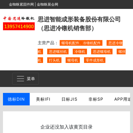
金蜘蛛紧固件网
|
金蜘蛛展会网
思进智能成形装备股份有限公司
（思进冷镦机销售部）
主营产品：
螺母机配件、冷镦机配件
思进冷镦
机
思进螺丝机
冷镦机
思进螺母机
螺丝
机
打头机
螺母机
零件成形机
菜单
德标DIN
美标IFI
日标JIS
非标SP
APP用途
企业还没加入该黄页目录