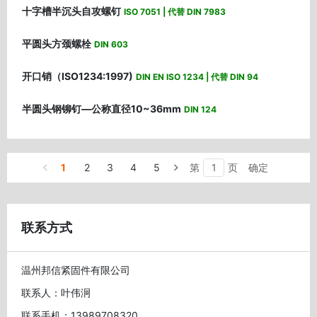
十字槽半沉头自攻螺钉
ISO 7051 | 代替 DIN 7983
平圆头方颈螺栓
DIN 603
开口销（ISO1234:1997)
DIN EN ISO 1234 | 代替 DIN 94
半圆头钢铆钉—公称直径10~36mm
DIN 124
1
2
3
4
5
第
页
确定
联系方式
温州邦信紧固件有限公司
联系人：叶伟泂
联系手机：13989708320