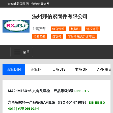
金蜘蛛紧固件网
|
金蜘蛛展会网
温州邦信紧固件有限公司
主营产品：
组合螺丝
机螺钉
螺栓螺母
挡圈垫圈
自攻钉
非标冷镦类异形螺丝
菜单
德标DIN
美标IFI
日标JIS
非标SP
APP用途
M42-M160*6 六角头螺栓—产品等级B级
DIN 931-2
六角头螺栓—产品等级A和B级 （ISO 4014:1999）
DIN EN ISO
4014 | 代替 DIN 931-1