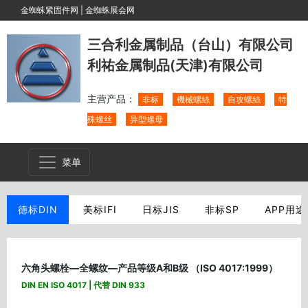
金蜘蛛紧固件网
|
金蜘蛛展会网
三合利金属制品（台山）有限公司
利祐金属制品(天津)有限公司
主营产品：
非标
機械螺絲
自攻螺絲
特
殊螺丝
异型螺母
菜单
德标DIN
美标IFI
日标JIS
非标SP
APP用途
六角头螺栓—全螺纹—产品等级A和B级 （ISO 4017:1999）
DIN EN ISO 4017 | 代替 DIN 933