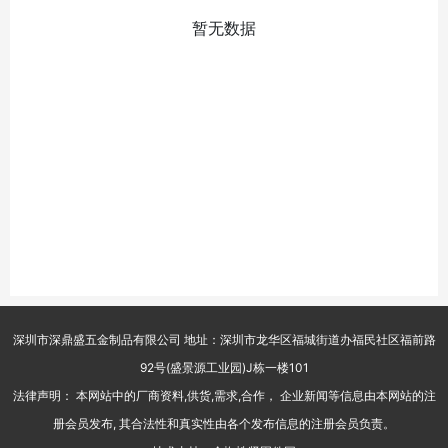
暂无数据
深圳市深鼎盛五金制品有限公司 地址：深圳市龙华区福城街道办福民社区福前路
92号(盛景源工业园)J栋一楼101
法律声明： 本网站中的厂商资料,供货,需求,合作， 企业新闻等信息由本网站的注
册会员发布, 其合法性和真实性由各个发布信息的注册会员负责。