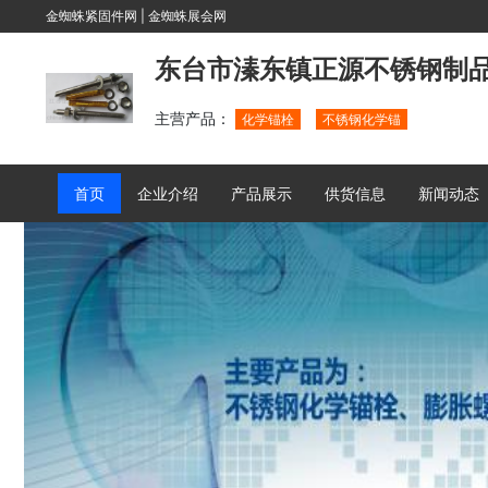
金蜘蛛紧固件网
|
金蜘蛛展会网
东台市溱东镇正源不锈钢制
主营产品：
化学锚栓
不锈钢化学锚
首页
企业介绍
产品展示
供货信息
新闻动态