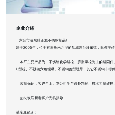
企业介绍
   东台市溱东镇正源不锈钢制品厂

建于2005年，位于有着鱼米之乡的盐城东台溱东镇，毗邻宁靖
    本厂主要产品为：不锈钢化学锚栓、膨胀螺栓为主的锚固件。英制、日制、德制、美制及国标GB系列新老标准螺栓、螺母、平垫、弹垫、螺钉及各种按图生产的非标件。不锈钢牙条牙棒、不锈钢
U型栓、不锈钢六角螺母、不锈钢盖型螺母、其它不锈钢非标件
    质量保证，客户至上。本公司生产设备精良、技术力量雄厚、检测手段齐全。产品质量稳定、可靠，畅销国内各省、市、自治区，部分产品远销国外20多个国家。

    热忱欢迎新老客户光临指导！

溱东直销店：
