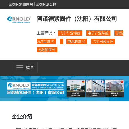
金蜘蛛紧固件网
|
金蜘蛛展会网
阿诺德紧固件（沈阳）有限公司
主营产品：
汽车行业螺丝
电子行业螺丝
新能
源汽车螺丝
电池包螺丝
汽车用紧固件
电池紧固件
菜单
企业介绍