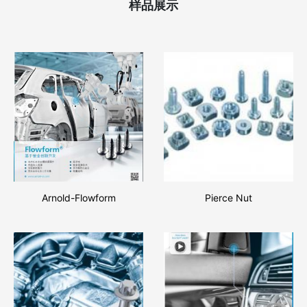
样品展示
Arnold-Flowform
Pierce Nut