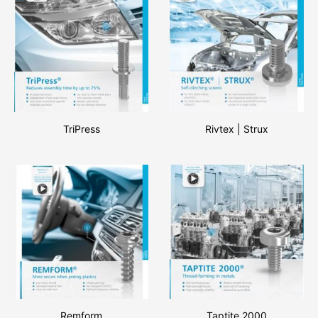
TriPress
Rivtex | Strux
Remform
Taptite 2000