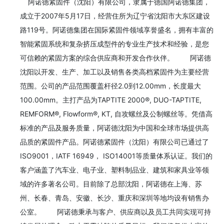
    阿诺德紧固件（沈阳）有限公司，隶属于德国阿诺德集团，
成立于2007年5月17日，经营住所为辽宁省沈阳市大东区建设
路119号。阿诺德集团在国际紧固件领域享誉盛名，拥有丰富的
智能紧固系统和复杂挤压成型件的专业生产技术和经验，是您
可信赖的紧固方案的综合供应商和开发合作伙伴。        阿诺德
沈阳以开发、生产、加工以及销售各类高档紧固件为主要经营
范围。公司的产品范围覆盖杆径2.0到12.00mm，长度最大
100.00mm。主打产品为TAPTITE 2000®, DUO-TAPTITE, 
REMFORM®, Flowform®, KT, 自攻螺丝及公制螺丝等。凭借高
标准的产品及服务质量，阿诺德沈阳为中国和全球市场提供高
品质的紧固件产品。阿诺德紧固件（沈阳）有限公司已通过了
ISO9001，IATF 16949， ISO14001等质量体系认证。我们的
客户涵盖了汽车业、电子业、塑料制品业、建筑和家具业等领
域的许多著名公司。目前除了总部沈阳，阿诺德在上海、苏
州、长春、青岛、安徽、长沙、重庆和深圳等地均设有销售办
公室。        阿诺德秉承与客户、供应商以及员工共同实现可持