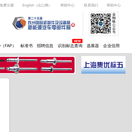
免费注册
English（出口网）
帮助中心
联系我们
帮助中心
金
蜘
蛛
公
众
号
D（FAP）
标准书
招聘信息
识别标志查询
选展器
企业信用