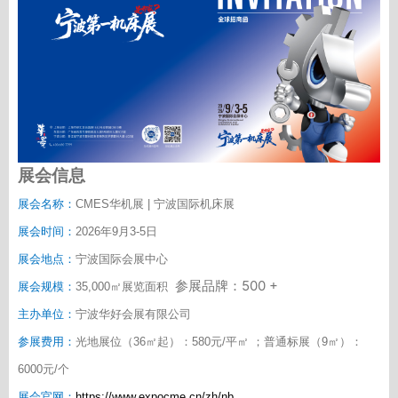
展会信息
展会名称：
CMES
华机展 | 宁波国际机床展
展会时间：
2026
年9月3-5日
展会地点：
宁波国际会展中心
500 +
参展品牌：
展会规模：
35,000
㎡展览面积
主办单位：
宁波华好会展有限公司
参展费用：
光地展位（36㎡起）：580元/平㎡ ；普通标展（9㎡）：
6000元/个
展会官网：
https://www.expocme.cn/zh
/nb