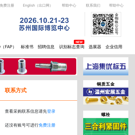
免费注册
English（出口网）
帮助中心
联系我们
帮助中心
金
蜘
蛛
公
众
号
D（FAP）
标准书
招聘信息
识别标志查询
选展器
企业信用
铜质五金
联系方式
查看采购联系信息请先
登录
螺栓
还没有账号可进行
免费注册