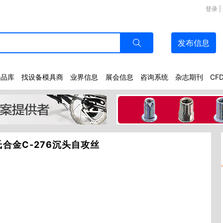
登录
|
发布
信息
样品库
找设备模具商
业界信息
展会信息
咨询系统
杂志期刊
CF
氏合金C-276沉头自攻丝