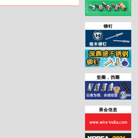
铆钉
垫圈，挡圈
展会信息