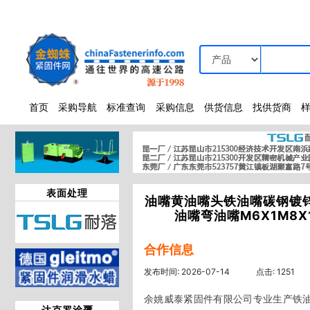
首页
采购导航
标准查询
采购信息
供货信息
找供货商
表面处理
油嘴黄油嘴头铁油嘴碳钢镀
油嘴弯油嘴M6X1M8X1M
合作信息
发布时间: 2026-07-14
点击: 1251
余姚威泰紧固件有限公司专业生产铁油嘴
达克罗涂覆