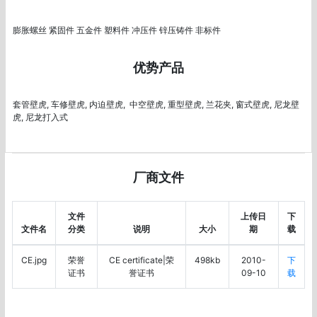
膨胀螺丝 紧固件 五金件 塑料件 冲压件 锌压铸件 非标件
优势产品
套管壁虎, 车修壁虎, 内迫壁虎,  中空壁虎, 重型壁虎, 兰花夹, 窗式壁虎, 尼龙壁
虎, 尼龙打入式
厂商文件
文件
上传日
下
文件名
分类
说明
大小
期
载
CE.jpg
荣誉
CE certificate|荣
498kb
2010-
下
证书
誉证书
09-10
载