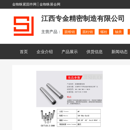
金蜘蛛紧固件网
|
金蜘蛛展会网
江西专金精密制造有限公司
主营产品：
圆锥销
圆柱销
螺栓
轴类
首页
企业介绍
产品展示
供货信息
新闻动态