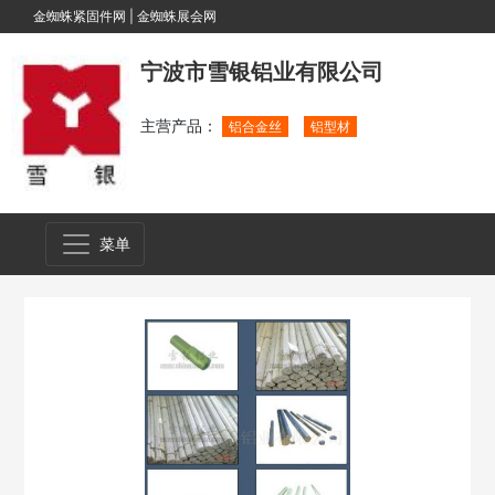
金蜘蛛紧固件网
|
金蜘蛛展会网
宁波市雪银铝业有限公司
主营产品：
铝合金丝
铝型材
菜单