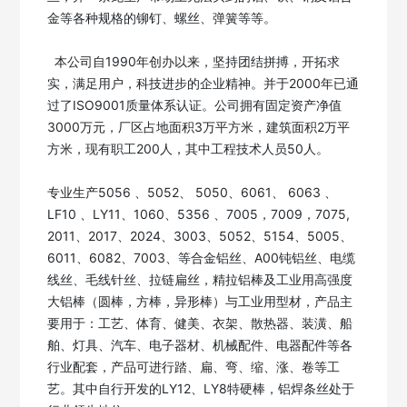
金等各种规格的铆钉、螺丝、弹簧等等。 

  本公司自1990年创办以来，坚持团结拼搏，开拓求
实，满足用户，科技进步的企业精神。并于2000年已通
过了ISO9001质量体系认证。公司拥有固定资产净值
3000万元，厂区占地面积3万平方米，建筑面积2万平
方米，现有职工200人，其中工程技术人员50人。 

专业生产5056 、5052、 5050、6061、 6063 、
LF10 、LY11、1060、5356 、7005，7009，7075, 
2011、2017、2024、3003、5052、5154、5005、
6011、6082、7003、等合金铝丝、A00钝铝丝、电缆
线丝、毛线针丝、拉链扁丝，精拉铝棒及工业用高强度
大铝棒（圆棒，方棒，异形棒）与工业用型材，产品主
要用于：工艺、体育、健美、衣架、散热器、装潢、船
舶、灯具、汽车、电子器材、机械配件、电器配件等各
行业配套，产品可进行踏、扁、弯、缩、涨、卷等工
艺。其中自行开发的LY12、LY8特硬棒，铝焊条丝处于