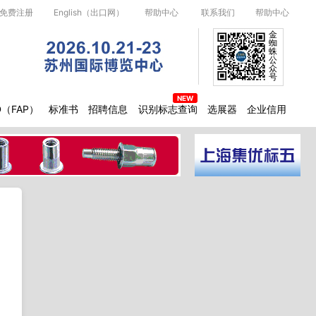
免费注册
English（出口网）
帮助中心
联系我们
帮助中心
金
蜘
蛛
公
众
号
D（FAP）
标准书
招聘信息
识别标志查询
选展器
企业信用