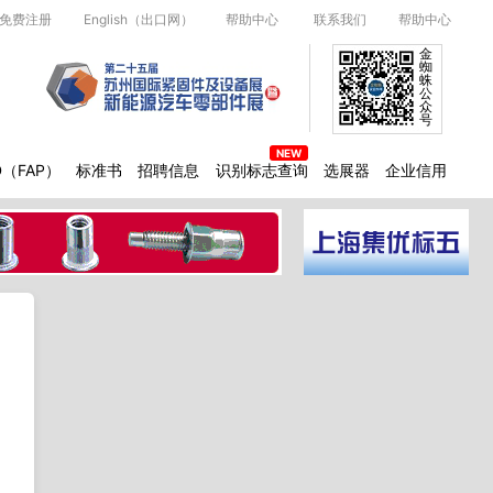
免费注册
English（出口网）
帮助中心
联系我们
帮助中心
金
蜘
蛛
公
众
号
D（FAP）
标准书
招聘信息
识别标志查询
选展器
企业信用