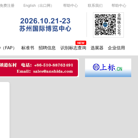
免费注册
English（出口网）
帮助中心
联系我们
帮助中心
金
蜘
蛛
公
众
号
D（FAP）
标准书
招聘信息
识别标志查询
选展器
企业信用