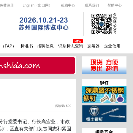
免费注册
English（出口网）
帮助中心
联系我们
帮助中心
金
蜘
蛛
公
众
号
D（FAP）
标准书
招聘信息
识别标志查询
选展器
企业信用
铆钉
阅读量: 590
分行党委书记、行长高宏业，市政
冰，区直有关部门负责同志和紧固
铜质五金