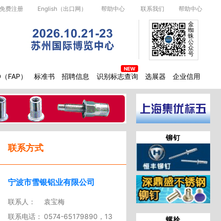
免费注册
English（出口网）
帮助中心
联系我们
帮助中心
金
蜘
蛛
公
众
号
D（FAP）
标准书
招聘信息
识别标志查询
选展器
企业信用
铆钉
联系方式
宁波市雪银铝业有限公司
联系人：
袁宝梅
联系电话：
0574-65179890，13
螺栓