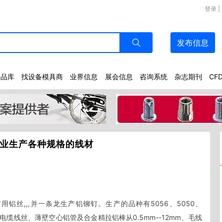
登录
|
发布
信息
样品库
找设备模具商
业界信息
展会信息
咨询系统
杂志期刊
CF
业生产各种规格的线材
铝丝,,,并一条龙生产铝铆钉。生产的品种有5056、5050、
、电缆线丝、薄壁空心铝管及合金精拉铝棒从0.5mm--12mm、毛线