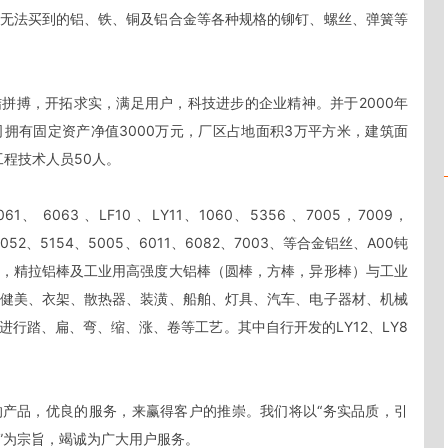
无法买到的铝、铁、铜及铝合金等各种规格的铆钉、螺丝、弹簧等
公司拥有固定资产净值3000万元，厂区占地面积3万平方米，建筑面
程技术人员50人。 

1、 6063 、LF10 、LY11、1060、5356 、7005，7009，
3、5052、5154、5005、6011、6082、7003、等合金铝丝、A00钝
，精拉铝棒及工业用高强度大铝棒（圆棒，方棒，异形棒）与工业
健美、衣架、散热器、装潢、船舶、灯具、汽车、电子器材、机械
行踏、扁、弯、缩、涨、卷等工艺。其中自行开发的LY12、LY8


产品，优良的服务，来赢得客户的推崇。我们将以“务实品质，引
”为宗旨，竭诚为广大用户服务。