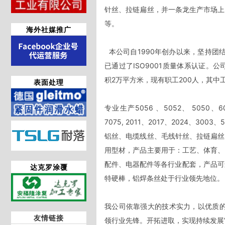
针丝、拉链扁丝，并一条龙生产市场上
等。 

海外社媒推广
  本公司自1990年创办以来，坚持团结拼搏，开拓求实，满足用户，科技进步的企业精神。并于2000年
已通过了ISO9001质量体系认证。
积2万平方米，现有职工200人，其中工
表面处理
专业生产5056 、5052、 5050、606
7075, 2011、2017、2024、300
铝丝、电缆线丝、毛线针丝、拉链扁丝
用型材，产品主要用于：工艺、体育、
配件、电器配件等各行业配套，产品可进
达克罗涂覆
特硬棒，铝焊条丝处于行业领先地位。 
我公司依靠强大的技术实力，以优质的
友情链接
领行业先锋。开拓进取，实现持续发展