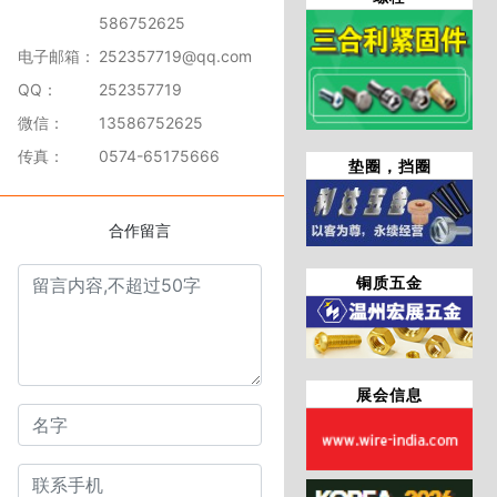
586752625
电子邮箱：
252357719@qq.com
QQ：
252357719
微信：
13586752625
传真：
0574-65175666
垫圈，挡圈
合作留言
铜质五金
展会信息