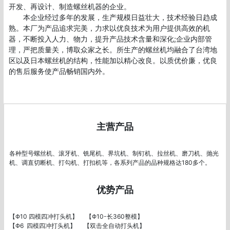
开发、再设计、制造螺丝机器的企业。

　　本企业经过多年的发展，生产规模日益壮大，技术经验日趋成
熟。本厂为产品追求完美，力求以优良技术为用户提供高效的机
器，不断投入人力、物力，提升产品技术含量和深化;企业内部管
理，严把质量关，博取众家之长。所生产的螺丝机均融合了台湾地
区以及日本螺丝机的结构，性能加以精心改良。以质优价廉，优良
的售后服务使产品畅销国内外。

主营产品
各种型号螺丝机、滚牙机、铣尾机、界坑机、制钉机、拉丝机、磨刀机、抛光
机、调直切断机、打勾机、打扣机等，各系列产品的品种规格达180多个。
优势产品
【Φ10 四模四冲打头机】     【Φ10-长360整模】

【Φ6  四模四冲打头机】     【双击全自动打头机】
