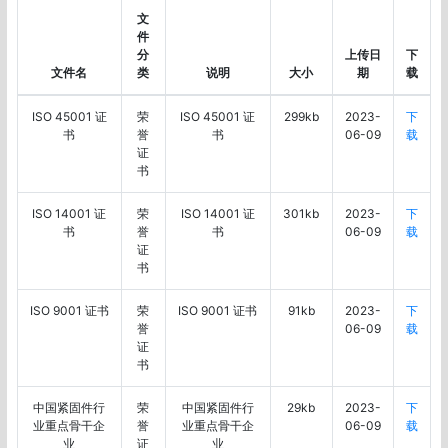
文
件
分
上传日
下
文件名
类
说明
大小
期
载
ISO 45001 证
荣
ISO 45001 证
299kb
2023-
下
书
誉
书
06-09
载
证
书
ISO 14001 证
荣
ISO 14001 证
301kb
2023-
下
书
誉
书
06-09
载
证
书
ISO 9001 证书
荣
ISO 9001 证书
91kb
2023-
下
誉
06-09
载
证
书
中国紧固件行
荣
中国紧固件行
29kb
2023-
下
业重点骨干企
誉
业重点骨干企
06-09
载
业
证
业