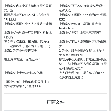
上海集优内德史罗夫精机有限公司正
上海集优召开2021年首次总经理办
式开业
公扩大会
国际品质标五SV 12.9级内六角6月
上海集优：紧固件业务成为行业阿里
11日上线
巴巴
上海集优紧固件业务收入将进一步增
上海集优收购荷兰紧固件供应商
长
Nedschroef
上海集优收购螺栓厂及焊接材料技术
上海集优拟受让上海电气两资产
研究所
黄文弄：保出口、拓内销、练内功
上海集优不认为反倾销对其影响属重
——动静相宜，适者为王专题（二）
大
上海制造产业转型迈新步
制造业、服务业融合发展 上海加快
发展生产性服务业
在上海 有这么一家“轻公司”
以物流中心为依托，打造紧固件供应
链——访上海标五高强度紧固件有限
公司总经理黄文弄
上海集优上半年净利1.02亿元
令人叹为观止的19层立体式自动化
仓库来自上海集优
《国企红筹》上海集优:紧固件业务
营业额大幅增长,占整体44%
厂商文件