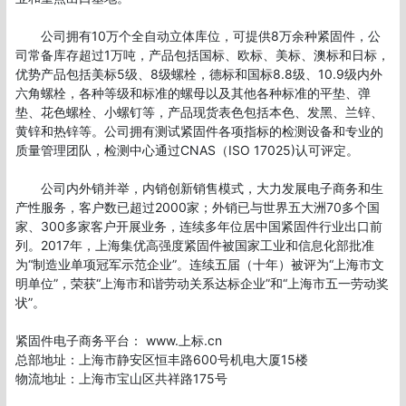
       公司拥有10万个全自动立体库位，可提供8万余种紧固件，公
司常备库存超过1万吨，产品包括国标、欧标、美标、澳标和日标，
优势产品包括美标5级、8级螺栓，德标和国标8.8级、10.9级内外
六角螺栓，各种等级和标准的螺母以及其他各种标准的平垫、弹
垫、花色螺栓、小螺钉等，产品现货表色包括本色、发黑、兰锌、
黄锌和热锌等。公司拥有测试紧固件各项指标的检测设备和专业的
质量管理团队，检测中心通过CNAS（ISO 17025)认可评定。

       公司内外销并举，内销创新销售模式，大力发展电子商务和生
产性服务，客户数已超过2000家；外销已与世界五大洲70多个国
家、300多家客户开展业务，连续多年位居中国紧固件行业出口前
列。2017年，上海集优高强度紧固件被国家工业和信息化部批准
为“制造业单项冠军示范企业”。连续五届（十年）被评为“上海市文
明单位”，荣获“上海市和谐劳动关系达标企业”和“上海市五一劳动奖
状”。

紧固件电子商务平台： www.上标.cn

总部地址：上海市静安区恒丰路600号机电大厦15楼

物流地址：上海市宝山区共祥路175号
