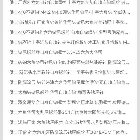
供：厂家外六角自钻自攻螺丝 十字六角带垫自攻自钻螺丝 镀锌钻尾螺丝
供：410不锈钢 M4.2 M4.8圆头华司钻尾/十字大扁头 华威头/自攻自钻
供：自钻螺钉 厂家直销镀锌华司头钻尾六角带垫钻尾十字盘头十字沉头
供：410不锈钢外六角钻尾螺丝 自攻自钻螺钉 多型号供应燕尾螺丝钉
供：镀彩锌十字沉头自攻钉金色纤维板钉木工钉家具墙板钉M3M3.5M4M5
供：钻尾螺丝牌自攻自钻螺丝5.5*25六角大华司
供：碳钢六角华司钻尾钉 钢结构屋面头部烤漆螺钉 防腐涂层燕尾螺丝
供： 双沉头米字彩锌自攻螺丝钉十字平头家具墙板钉加硬纤维板 钉罗丝钉
供：防腐涂层 头部烤漆六角华司钻尾螺丝 彩钢瓦自攻自钻燕尾螺丝钉
供：大扁头钻尾螺丝 华司自攻自钻 扁圆头钻尾钉
供：双金属复合自攻自钻螺丝 防腐涂层建筑专用螺丝 攻厚铁板钻尾钉
供：六角华司尖割尾螺丝带304连体垫片太阳能光伏支架板安装木螺丝
供：源头厂家 六角钻尾螺丝 自攻自钻华司八号防腐涂层带胶垫螺丝
供：现货 外六角粗牙防腐涂层钻尾螺丝 配304EPDM连体垫片钻尾燕尾丝