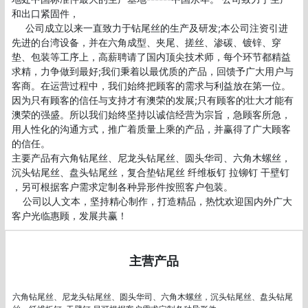
和出口紧固件，

     公司成立以来一直致力于钻尾丝的生产及研发;本公司注资引进
先进的台湾设备，并在六角成型、夹尾、搓丝、渗碳、镀锌、穿
垫、包装等工序上，高薪聘请了国内顶尖技术师，每个环节都精益
求精，力争做到最好;我们秉着以最优质的产品，回馈予广大用户与
客商。在运营过程中，我们始终把顾客的需求与利益放在第一位。
因为只有顾客的信任与支持才有澳荣的发展;只有顾客的壮大才能有
澳荣的强盛。所以我们始终坚持以诚信经营为宗旨，急顾客所急，
用人性化的沟通方式，推广着质量上乘的产品，并赢得了广大顾客
的信任。

主要产品有六角钻尾丝、尼龙头钻尾丝、圆头华司、六角木螺丝，
沉头钻尾丝、盘头钻尾丝，复合垫钻尾丝 纤维板钉 拉铆钉 干壁钉 
，另可根据客户需求定制各种异形件按照客户包装。  

    公司以人文本，坚持精心制作，打造精品，热忱欢迎国内外广大
客户光临惠顾，发展共赢！
主营产品
六角钻尾丝、尼龙头钻尾丝、圆头华司、六角木螺丝，沉头钻尾丝、盘头钻尾